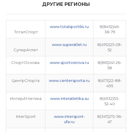
ДРУГИЕ РЕГИОНЫ
www.totalsport64.ru
8(8452)46-
ТоталСпорт
38-79
www.superatlet.ru
8(4912)25-28-
СуперАтлет
52
СпортОснова
www.sportosnova.ru
8(861)241-26-
58
ЦентрСпорта
www.centersporta.ru
8(473)22-88-
495
ИнтерАтлетика
www.interatletika.su
8(4932)53-
52-40
InterSport
www.intersport-
8(347)272-56-
ufa.ru
47