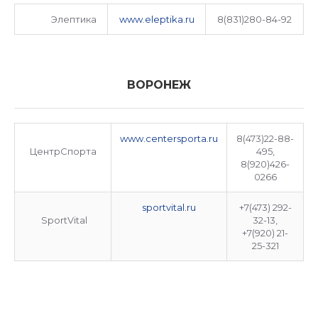
Элептика
www.eleptika.ru
8(831)280-84-92
ВОРОНЕЖ
www.centersporta.ru
8(473)22-88-
ЦентрСпорта
495,
8(920)426-
0266
sportvital.ru
+7(473) 292-
SportVital
32-13,
+7(920) 21-
25-321