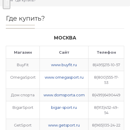
Где купить?
Где купить?
МОСКВА
Магазин
Сайт
Телефон
BuyFit
www.buyfit.ru
8(495)215-10-57
OmegaSport
www.omegasport.ru
8(800)555-17-
53
Дом спорта
www.domsporta.com
8(499)6490449
BigarSport
bigar-sport.ru
8(913)452-49-
54
GetSport
www.getsport.ru
8(965)135-24-22