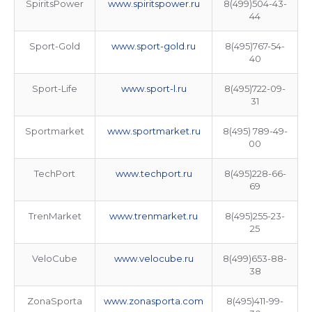
SpiritsPower
www.spiritspower.ru
8(499)504-43-
44
Sport-Gold
www.sport-gold.ru
8(495)767-54-
40
Sport-Life
www.sport-l.ru
8(495)722-09-
31
Sportmarket
www.sportmarket.ru
8(495) 789-49-
00
TechPort
www.techport.ru
8(495)228-66-
69
TrenMarket
www.trenmarket.ru
8(495)255-23-
25
VeloCube
www.velocube.ru
8(499)653-88-
38
ZonaSporta
www.zonasporta.com
8(495)411-99-