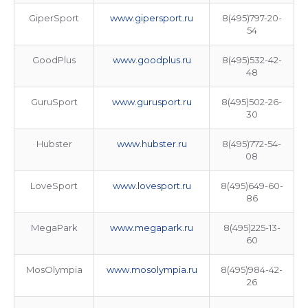
GiperSport
www.gipersport.ru
8(495)797-20-
54
GoodPlus
www.goodplus.ru
8(495)532-42-
48
GuruSport
www.gurusport.ru
8(495)502-26-
30
Hubster
www.hubster.ru
8(495)772-54-
08
LoveSport
www.lovesport.ru
8(495)649-60-
86
MegaPark
www.megapark.ru
8(495)225-13-
60
MosOlympia
www.mosolympia.ru
8(495)984-42-
26