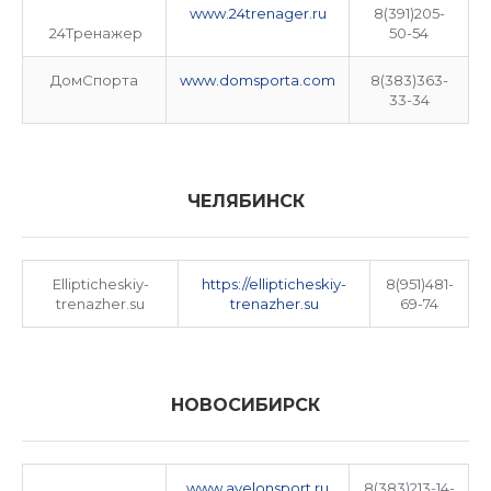
www.24trenager.ru
8(391)205-
24Тренажер
50-54
ДомСпорта
www.domsporta.com
8(383)363-
33-34
ЧЕЛЯБИНСК
Ellipticheskiy-
https://ellipticheskiy-
8(951)481-
trenazher.su
trenazher.su
69-74
НОВОСИБИРСК
www.avelonsport.ru
8(383)213-14-