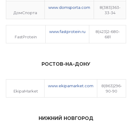
www.domsporta.com
8(383)363-
ДомСпорта
33-34
www.fastprotein.ru
8(423)2-680-
FastProtein
681
РОСТОВ-НА-ДОНУ
www.ekipamarket.com
8(863)296-
EkipaMarket
90-90
НИЖНИЙ НОВГОРОД