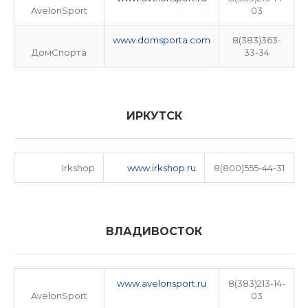
AvelonSport
03
www.domsporta.com
8(383)363-
ДомСпорта
33-34
ИРКУТСК
Irkshop
www.irkshop.ru
8(800)555-44-31
ВЛАДИВОСТОК
www.avelonsport.ru
8(383)213-14-
AvelonSport
03