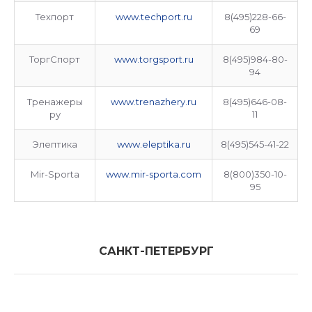
Техпорт
www.techport.ru
8(495)228-66-
69
ТоргСпорт
www.torgsport.ru
8(495)984-80-
94
Тренажеры
www.trenazhery.ru
8(495)646-08-
ру
11
Элептика
www.eleptika.ru
8(495)545-41-22
Mir-Sporta
www.mir-sporta.com
8(800)350-10-
95
САНКТ-ПЕТЕРБУРГ