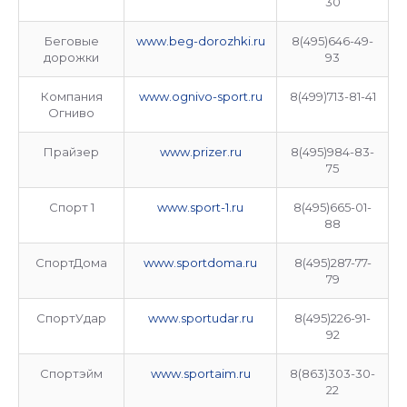
30
Беговые
www.beg-dorozhki.ru
8(495)646-49-
дорожки
93
Компания
www.ognivo-sport.ru
8(499)713-81-41
Огниво
Прайзер
www.prizer.ru
8(495)984-83-
75
Спорт 1
www.sport-1.ru
8(495)665-01-
88
СпортДома
www.sportdoma.ru
8(495)287-77-
79
СпортУдар
www.sportudar.ru
8(495)226-91-
92
Спортэйм
www.sportaim.ru
8(863)303-30-
22