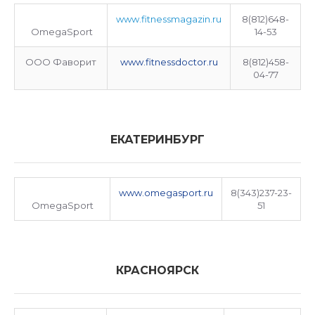
www.fitnessmagazin.ru
8(812)648-
OmegaSport
14-53
ООО Фаворит
www.fitnessdoctor.ru
8(812)458-
04-77
ЕКАТЕРИНБУРГ
www.omegasport.ru
8(343)237-23-
OmegaSport
51
КРАСНОЯРСК