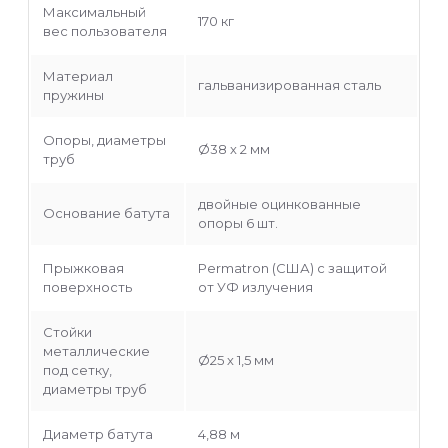
Максимальный
170 кг
вес пользователя
Материал
гальванизированная сталь
пружины
Опоры, диаметры
Ø38 х 2 мм
труб
двойные оцинкованные
Основание батута
опоры 6 шт.
Прыжковая
Permatron (США) с защитой
поверхность
от УФ излучения
Стойки
металлические
Ø25 х 1,5 мм
под сетку,
диаметры труб
Диаметр батута
4,88 м