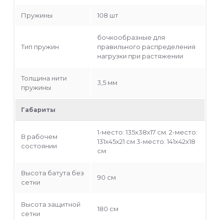
Пружины
108 шт
бочкообразные для
Тип пружин
правильного распределения
нагрузки при растяжении
Толщина нити
3,5 мм
пружины
Габариты
1-место: 135х38х17 см. 2-место:
В рабочем
131х45х21 см 3-место: 141х42х18
состоянии
см
Высота батута без
90 см
сетки
Высота защитной
180 см
сетки